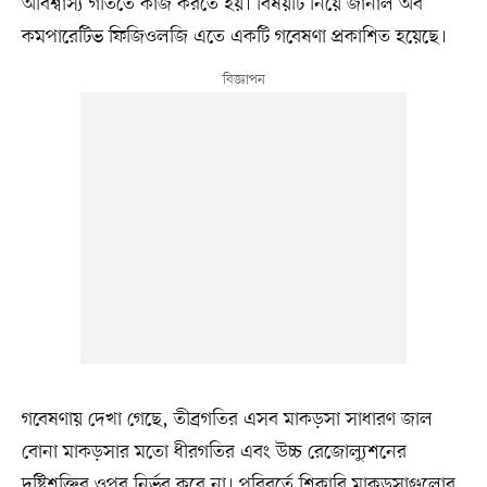
অবিশ্বাস্য গতিতে কাজ করতে হয়। বিষয়টি নিয়ে জার্নাল অব
কমপারেটিভ ফিজিওলজি এতে একটি গবেষণা প্রকাশিত হয়েছে।
গবেষণায় দেখা গেছে, তীব্রগতির এসব মাকড়সা সাধারণ জাল
বোনা মাকড়সার মতো ধীরগতির এবং উচ্চ রেজোল্যুশনের
দৃষ্টিশক্তির ওপর নির্ভর করে না। পরিবর্তে শিকারি মাকড়সাগুলোর