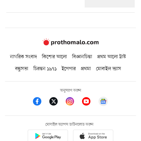
নাগরিক সংবাদ
কিশোর আলো
বিজ্ঞানচিন্তা
প্রথম আলো ট্রাস্ট
বন্ধুসভা
চিরন্তন ১৯৭১
ইপেপার
প্রথমা
মোবাইল ভ্যাস
অনুসরণ করুন
মোবাইল অ্যাপস ডাউনলোড করুন