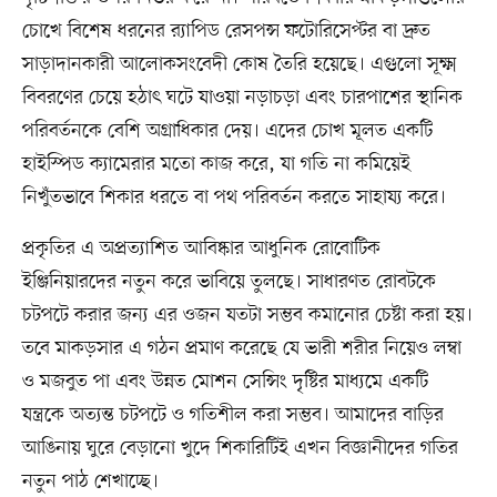
চোখে বিশেষ ধরনের র‍্যাপিড রেসপন্স ফটোরিসেপ্টর বা দ্রুত
সাড়াদানকারী আলোকসংবেদী কোষ তৈরি হয়েছে। এগুলো সূক্ষ্ম
বিবরণের চেয়ে হঠাৎ ঘটে যাওয়া নড়াচড়া এবং চারপাশের স্থানিক
পরিবর্তনকে বেশি অগ্রাধিকার দেয়। এদের চোখ মূলত একটি
হাইস্পিড ক্যামেরার মতো কাজ করে, যা গতি না কমিয়েই
নিখুঁতভাবে শিকার ধরতে বা পথ পরিবর্তন করতে সাহায্য করে।
প্রকৃতির এ অপ্রত্যাশিত আবিষ্কার আধুনিক রোবোটিক
ইঞ্জিনিয়ারদের নতুন করে ভাবিয়ে তুলছে। সাধারণত রোবটকে
চটপটে করার জন্য এর ওজন যতটা সম্ভব কমানোর চেষ্টা করা হয়।
তবে মাকড়সার এ গঠন প্রমাণ করেছে যে ভারী শরীর নিয়েও লম্বা
ও মজবুত পা এবং উন্নত মোশন সেন্সিং দৃষ্টির মাধ্যমে একটি
যন্ত্রকে অত্যন্ত চটপটে ও গতিশীল করা সম্ভব। আমাদের বাড়ির
আঙিনায় ঘুরে বেড়ানো খুদে শিকারিটিই এখন বিজ্ঞানীদের গতির
নতুন পাঠ শেখাচ্ছে।