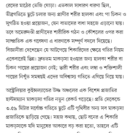
রেসের মাঠের তেজি ঘোড়া। এতকাল সাধারণ ধারণা ছিল,
তীব্রগতিতে ছুটে চলার জন্য প্রাণীর শরীর হালকা এবং পা চিকন ও
সুগঠিত হওয়া প্রয়োজন, যেন বাতাসের বাধা সহজে এড়ানো যায়।
তবে অমেরুদণ্ডী প্রাণীদের শারীরিক গঠন ও কৌশলের ওপর করা
সাম্প্রতিক এক গবেষণা এ ধারণাকে সম্পূর্ণ বদলে দিয়েছে।
বিজ্ঞানীরা দেখেছেন যে আটপেয়ে শিকারিদের ক্ষেত্রে গতির নিয়ম
একেবারেই ভিন্ন। দ্রুততম মাকড়সা হওয়ার জন্য হালকা শরীর বা
চিকন পায়ের প্রয়োজন নেই; ভারী শরীর এবং লম্বা ও শক্তিশালী
পায়ের নিখুঁত সমন্বয়ই এদের অবিশ্বাস্য গতিতে এগিয়ে নিয়ে যায়।
অস্ট্রেলিয়ার কুইন্সল্যান্ডের উষ্ণ অঞ্চলের এক বিশেষ প্রজাতির
হান্টসম্যান মাকড়সা গতির নতুন রেকর্ড গড়েছে। প্রতি সেকেন্ডে
৩.৫৯ মিটার সর্বোচ্চ গতিতে ছুটে এটি পৃথিবীর অন্য সব মাকড়সা
প্রজাতিকে ছাড়িয়ে গেছে। সহজ কথায়, ছোট বনের এ শিকারি
মাকড়সাকে যদি মানুষের আকারে বড় করা হতো, তাহলে এটি