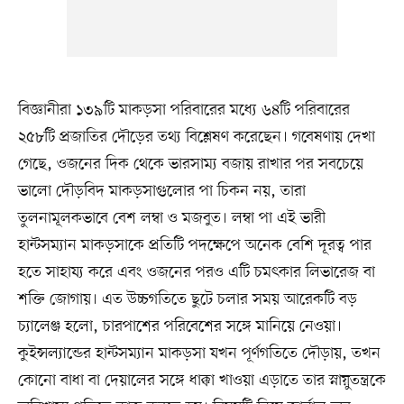
বিজ্ঞানীরা ১৩৯টি মাকড়সা পরিবারের মধ্যে ৬৪টি পরিবারের
২৫৮টি প্রজাতির দৌড়ের তথ্য বিশ্লেষণ করেছেন। গবেষণায় দেখা
গেছে, ওজনের দিক থেকে ভারসাম্য বজায় রাখার পর সবচেয়ে
ভালো দৌড়বিদ মাকড়সাগুলোর পা চিকন নয়, তারা
তুলনামূলকভাবে বেশ লম্বা ও মজবুত। লম্বা পা এই ভারী
হান্টসম্যান মাকড়সাকে প্রতিটি পদক্ষেপে অনেক বেশি দূরত্ব পার
হতে সাহায্য করে এবং ওজনের পরও এটি চমৎকার লিভারেজ বা
শক্তি জোগায়। এত উচ্চগতিতে ছুটে চলার সময় আরেকটি বড়
চ্যালেঞ্জ হলো, চারপাশের পরিবেশের সঙ্গে মানিয়ে নেওয়া।
কুইন্সল্যান্ডের হান্টসম্যান মাকড়সা যখন পূর্ণগতিতে দৌড়ায়, তখন
কোনো বাধা বা দেয়ালের সঙ্গে ধাক্কা খাওয়া এড়াতে তার স্নায়ুতন্ত্রকে