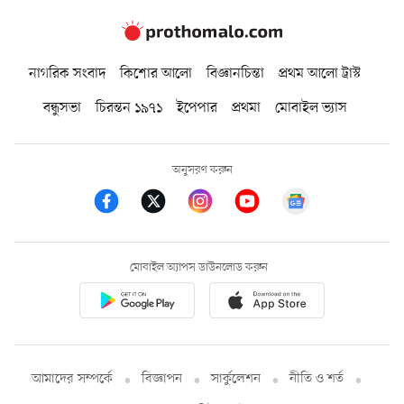
নাগরিক সংবাদ
কিশোর আলো
বিজ্ঞানচিন্তা
প্রথম আলো ট্রাস্ট
বন্ধুসভা
চিরন্তন ১৯৭১
ইপেপার
প্রথমা
মোবাইল ভ্যাস
অনুসরণ করুন
মোবাইল অ্যাপস ডাউনলোড করুন
আমাদের সম্পর্কে
বিজ্ঞাপন
সার্কুলেশন
নীতি ও শর্ত