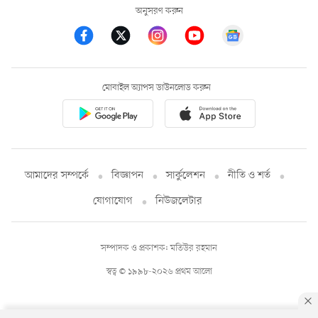
অনুসরণ করুন
মোবাইল অ্যাপস ডাউনলোড করুন
আমাদের সম্পর্কে
বিজ্ঞাপন
সার্কুলেশন
নীতি ও শর্ত
যোগাযোগ
নিউজলেটার
সম্পাদক ও প্রকাশক: মতিউর রহমান
স্বত্ব © ১৯৯৮-২০২৬ প্রথম আলো