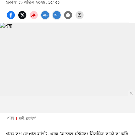
প্রকাশ: ১৮ এপ্রিল ২০২৪, ১৫: ৫১
এক্স
ছবি: রয়টার্স
খুদে ব্লগ লেখার সাইট এক্সে (সাবেক টুইটার) নিয়মিত বার্তা বা ছবি