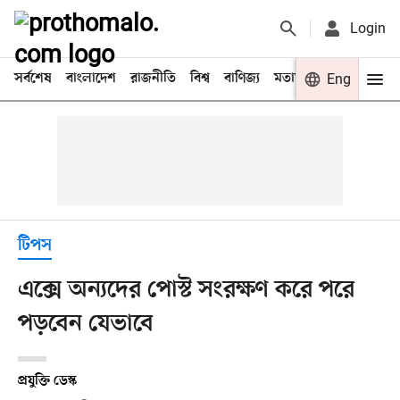
Login
সর্বশেষ
বাংলাদেশ
রাজনীতি
বিশ্ব
বাণিজ্য
মতামত
খেলা
Eng
বিনো
টিপস
এক্সে অন্যদের পোস্ট সংরক্ষণ করে পরে
পড়বেন যেভাবে
প্রযুক্তি ডেস্ক