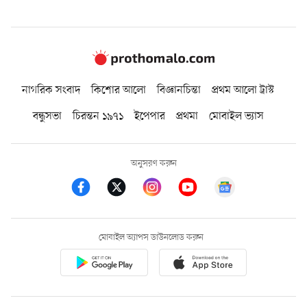
নাগরিক সংবাদ
কিশোর আলো
বিজ্ঞানচিন্তা
প্রথম আলো ট্রাস্ট
বন্ধুসভা
চিরন্তন ১৯৭১
ইপেপার
প্রথমা
মোবাইল ভ্যাস
অনুসরণ করুন
মোবাইল অ্যাপস ডাউনলোড করুন