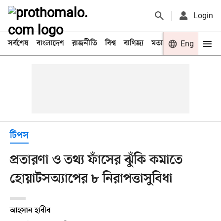
Login
সর্বশেষ
বাংলাদেশ
রাজনীতি
বিশ্ব
বাণিজ্য
মতামত
খেলা
Eng
বিনো
টিপস
প্রতারণা ও তথ্য ফাঁসের ঝুঁকি কমাতে
হোয়াটসঅ্যাপের ৮ নিরাপত্তাসুবিধা
আহসান হাবীব