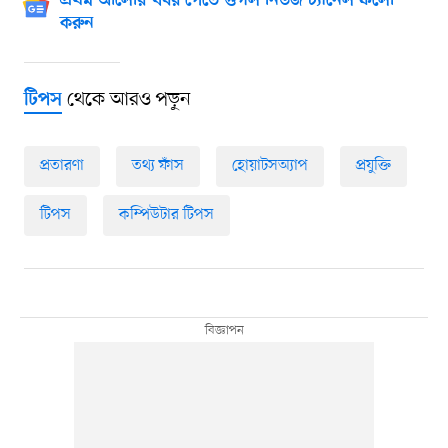
প্রথম আলোর খবর পেতে গুগল নিউজ চ্যানেল ফলো
করুন
থেকে আরও পড়ুন
টিপস
প্রতারণা
তথ্য ফাঁস
হোয়াটসঅ্যাপ
প্রযুক্তি
টিপস
কম্পিউটার টিপস