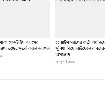
াকা ফেসটাইম অ্যাপের
হোয়াটসঅ্যাপের বার্তা অ্যানি
তারণা হচ্ছে, সতর্ক করল অ্যাপল
সুবিধা নিয়ে আইফোন ব্যবহার
অসন্তোষ
২৬
১৫ জুলাই ২০২৬