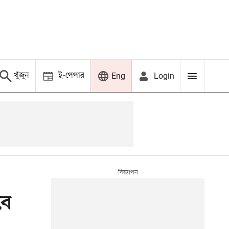
খুঁজুন
ই-পেপার
Login
Eng
বে