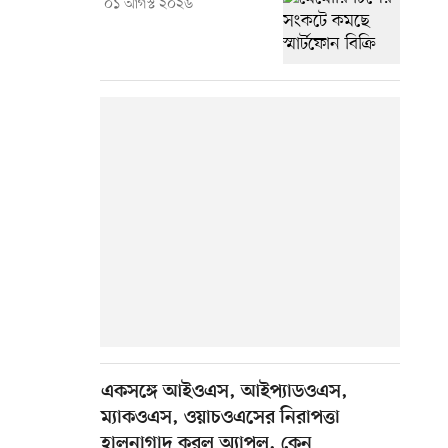
০১ আগস্ট ২০২৬
একসঙ্গে আইওএস, আইপ্যাডওএস,
ম্যাকওএস, ওয়াচওএসের নিরাপত্তা
হালনাগাদ করল অ্যাপল, কেন