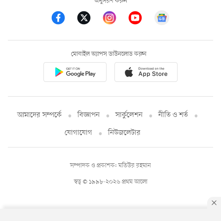
অনুসরণ করুন
মোবাইল অ্যাপস ডাউনলোড করুন
আমাদের সম্পর্কে
বিজ্ঞাপন
সার্কুলেশন
নীতি ও শর্ত
যোগাযোগ
নিউজলেটার
সম্পাদক ও প্রকাশক: মতিউর রহমান
স্বত্ব © ১৯৯৮-২০২৬ প্রথম আলো