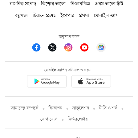
নাগরিক সংবাদ
কিশোর আলো
বিজ্ঞানচিন্তা
প্রথম আলো ট্রাস্ট
বন্ধুসভা
চিরন্তন ১৯৭১
ইপেপার
প্রথমা
মোবাইল ভ্যাস
অনুসরণ করুন
মোবাইল অ্যাপস ডাউনলোড করুন
আমাদের সম্পর্কে
বিজ্ঞাপন
সার্কুলেশন
নীতি ও শর্ত
যোগাযোগ
নিউজলেটার