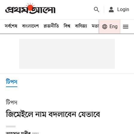
Login
সর্বশেষ
বাংলাদেশ
রাজনীতি
বিশ্ব
বাণিজ্য
মতামত
খেলা
Eng
বিনো
টিপস
টিপস
জিমেইলে নাম বদলাবেন যেভাবে
আহসান হাবীব