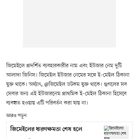
জিমেইলে প্রদর্শিত ব্যবহারকারীর নাম এবং ইউজার নেম দুটি
আলাদা জিনিস। জিমেইল ইউজার নেমের সঙ্গে ই–মেইল ঠিকানা
যুক্ত থাকে। অর্থ্যাৎ, @জিমেইল ডটকম যুক্ত থাকে। গুগলের সব
সেবার জন্য এই ইউজারনেম প্রাথমিক ই–মেইল ঠিকানা হিসেবে
ব্যবহৃত হওয়ায় এটি পরিবর্তন করা যায় না।
আরও পড়ুন
জিমেইলের ধারণক্ষমতা শেষ হলে