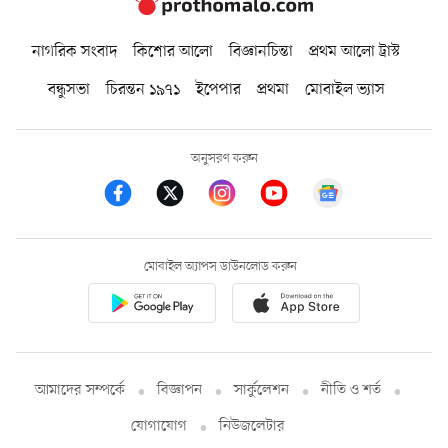
নাগরিক সংবাদ
কিশোর আলো
বিজ্ঞানচিন্তা
প্রথম আলো ট্রাস্ট
বন্ধুসভা
চিরন্তন ১৯৭১
ইপেপার
প্রথমা
মোবাইল ভ্যাস
অনুসরণ করুন
মোবাইল অ্যাপস ডাউনলোড করুন
আমাদের সম্পর্কে
বিজ্ঞাপন
সার্কুলেশন
নীতি ও শর্ত
যোগাযোগ
নিউজলেটার