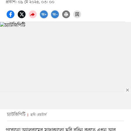
প্রকাশ: ০৯ মে ২০২৫, ০৩: ০০
চ্যাটজিপিটি
ছবি: রয়টার্স
পুরোনো অ্যালবামের সাদাকালো ছবি রঙিন করতে এখন আর