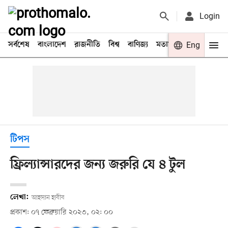
Login
সর্বশেষ
বাংলাদেশ
রাজনীতি
বিশ্ব
বাণিজ্য
মতামত
খেলা
Eng
বিনো
টিপস
ফ্রিল্যান্সারদের জন্য জরুরি যে ৪ টুল
লেখা:
আহসান হাবীব
প্রকাশ: ০৭ ফেব্রুয়ারি ২০২৩, ০২: ০০