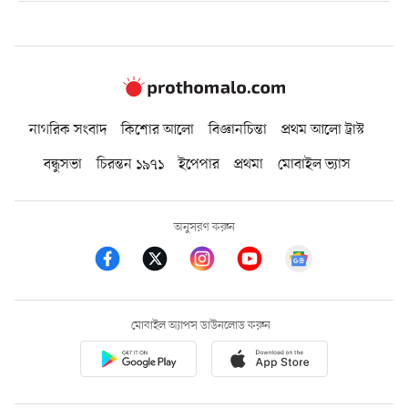
নাগরিক সংবাদ
কিশোর আলো
বিজ্ঞানচিন্তা
প্রথম আলো ট্রাস্ট
বন্ধুসভা
চিরন্তন ১৯৭১
ইপেপার
প্রথমা
মোবাইল ভ্যাস
অনুসরণ করুন
মোবাইল অ্যাপস ডাউনলোড করুন