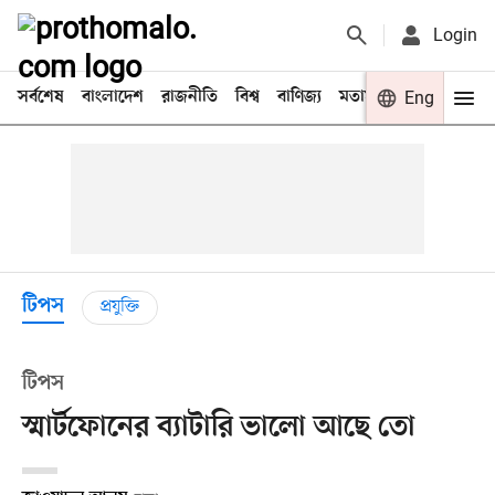
Login
সর্বশেষ
বাংলাদেশ
রাজনীতি
বিশ্ব
বাণিজ্য
মতামত
খেলা
Eng
বিনো
টিপস
প্রযুক্তি
টিপস
স্মার্টফোনের ব্যাটারি ভালো আছে তো