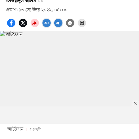
জাওয়াদুল আলম
ঢাকা
প্রকাশ: ১৩ সেপ্টেম্বর ২০২২, ০৪: ০০
স্মার্টফোন
এএফপি