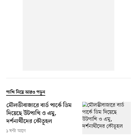
পাখি নিয়ে আরও পড়ুন
মৌলভীবাজারে বার্ড পার্কে ডিম
দিয়েছে উটপাখি ও এমু,
দর্শনার্থীদের কৌতূহল
১ ঘণ্টা আগে