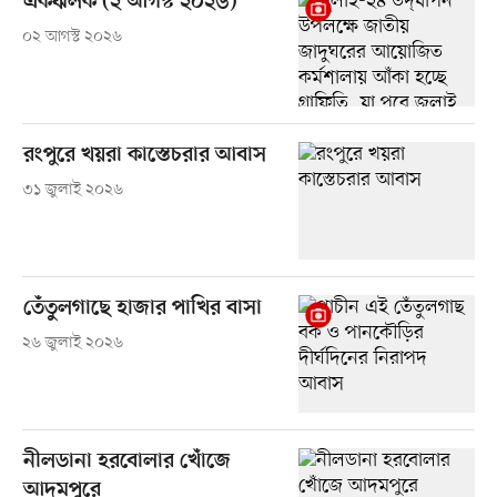
একঝলক (২ আগস্ট ২০২৬)
০২ আগস্ট ২০২৬
রংপুরে খয়রা কাস্তেচরার আবাস
৩১ জুলাই ২০২৬
তেঁতুলগাছে হাজার পাখির বাসা
২৬ জুলাই ২০২৬
নীলডানা হরবোলার খোঁজে
আদমপুরে