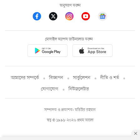
অনুসরণ করুন
মোবাইল অ্যাপস ডাউনলোড করুন
আমাদের সম্পর্কে
বিজ্ঞাপন
সার্কুলেশন
নীতি ও শর্ত
যোগাযোগ
নিউজলেটার
সম্পাদক ও প্রকাশক: মতিউর রহমান
স্বত্ব © ১৯৯৮-২০২৬ প্রথম আলো