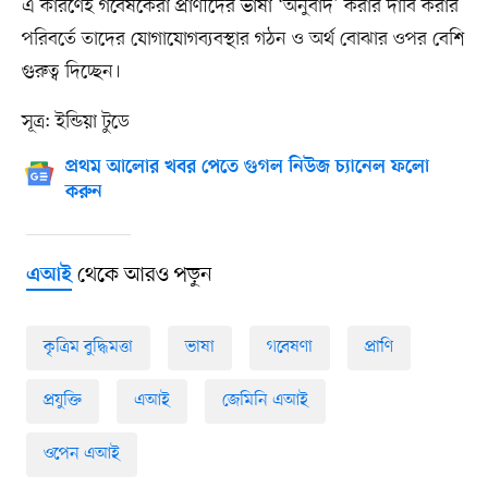
এ কারণেই গবেষকেরা প্রাণীদের ভাষা ‘অনুবাদ’ করার দাবি করার
পরিবর্তে তাদের যোগাযোগব্যবস্থার গঠন ও অর্থ বোঝার ওপর বেশি
গুরুত্ব দিচ্ছেন।
সূত্র: ইন্ডিয়া টুডে
প্রথম আলোর খবর পেতে গুগল নিউজ চ্যানেল ফলো
করুন
থেকে আরও পড়ুন
এআই
কৃত্রিম বুদ্ধিমত্তা
ভাষা
গবেষণা
প্রাণি
প্রযুক্তি
এআই
জেমিনি এআই
ওপেন এআই