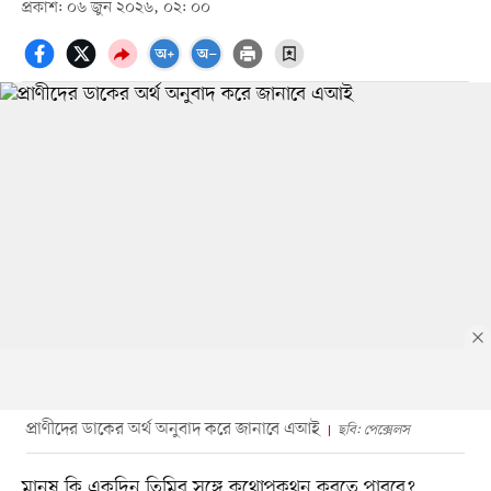
প্রকাশ: ০৬ জুন ২০২৬, ০২: ০০
প্রাণীদের ডাকের অর্থ অনুবাদ করে জানাবে এআই
ছবি: পেক্সেলস
মানুষ কি একদিন তিমির সঙ্গে কথোপকথন করতে পারবে?