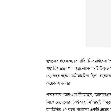
গুগলের গবেষকদের দাবি, ডিপমাইন্ডের ‘আ
স্বয়ংক্রিয়ভাবে পল এরদোসের ৯টি উন্মুক্
৫৬ বছর ধরেও অমীমাংসিত ছিল। গবেষকদের 
কয়েক শ ডলার।
গবেষকেরা আরও জানিয়েছেন, আলফাপ্রুফ 
সিকোয়েন্সেসের’ (ওইআইএস) ৪৪টি উন্মুক্
জ্যামিতির ১৫ বছর পুরোনো একটি প্রশ্নে