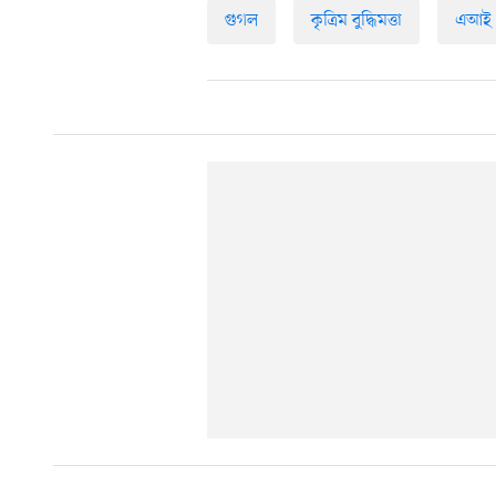
গুগল
কৃত্রিম বুদ্ধিমত্তা
এআই