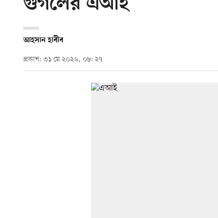
গুগলের এআই
আহসান হাবীব
প্রকাশ: ৩১ মে ২০২৬, ০৮: ২৭