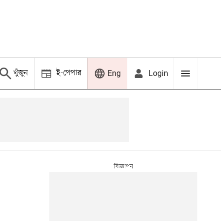
খুঁজুন
ই-পেপার
Login
Eng