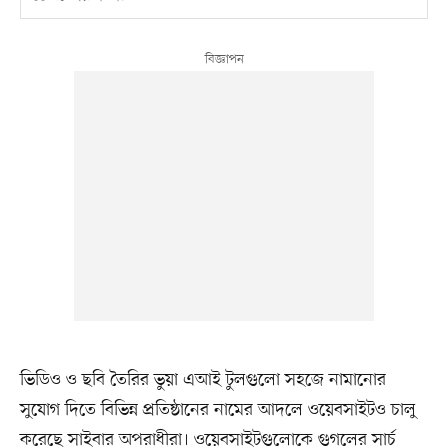
ভিডিও ও ছবি তৈরির ভুয়া এআই টুলগুলো সহজে নামানোর
সুযোগ দিতে বিভিন্ন প্রতিষ্ঠানের নামের আদলে ওয়েবসাইটও চালু
করেছে সাইবার অপরাধীরা। ওয়েবসাইটগুলোকে গুগলের সার্চ