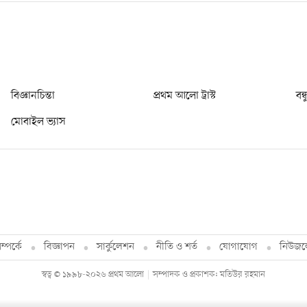
বিজ্ঞানচিন্তা
প্রথম আলো ট্রাস্ট
বন্
মোবাইল ভ্যাস
্পর্কে
বিজ্ঞাপন
সার্কুলেশন
নীতি ও শর্ত
যোগাযোগ
নিউজল
স্বত্ব © ১৯৯৮-২০২৬ প্রথম আলো
সম্পাদক ও প্রকাশক: মতিউর রহমান