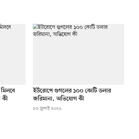
 মিলবে
ইউরোপে গুগলের ১০০ কোটি ডলার
া কী
জরিমানা, অভিযোগ কী
২৩ জুলাই ২০২৬