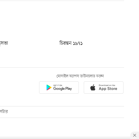
ধুসভা
চিরন্তন ১৯৭১
মোবাইল অ্যাপস ডাউনলোড করুন
েটার