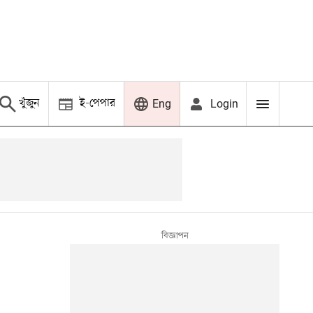
খুঁজুন
ই-পেপার
Login
Eng