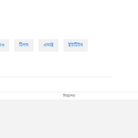
িও
টিপস
এআই
ইউটিউব