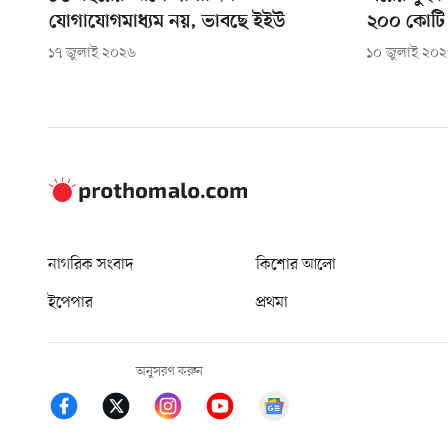
যোগাযোগমাধ্যম নয়, ভাবছে ইইউ
২০০ কোটি ড
১৭ জুলাই ২০২৬
১০ জুলাই ২০
নাগরিক সংবাদ
কিশোর আলো
ইপেপার
প্রথমা
অনুসরণ করুন