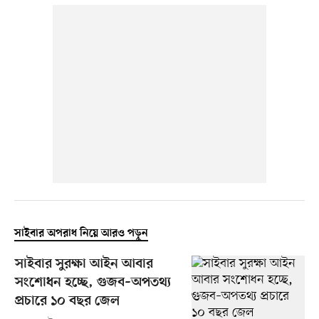
সাইবার অপরাধ নিয়ে আরও পড়ুন
সাইবার সুরক্ষা আইন আবার
সংশোধন হচ্ছে, গুজব–অপতথ্য
প্রচারে ১০ বছর জেল