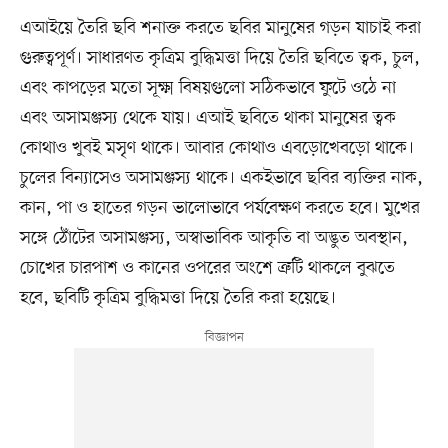
এআইয়ে তৈরি ছবি শনাক্ত করতে ছবির মানুষের গড়ন যাচাই করা
গুরুত্বপূর্ণ। সাধারণত কৃত্রিম বুদ্ধিমত্তা দিয়ে তৈরি ছবিতে ত্বক, চুল,
এবং কাপড়ের মতো সূক্ষ্ম বিষয়গুলো সঠিকভাবে ফুটে ওঠে না
এবং অসামঞ্জস্য থেকে যায়। এআই ছবিতে থাকা মানুষের ত্বক
কোথাও খুবই মসৃণ থাকে। আবার কোথাও এবড়োখেবড়ো থাকে।
চুলের বিন্যাসেও অসামঞ্জস্য থাকে। একইভাবে ছবির ব্যক্তির নাক,
কান, পা ও হাতের গড়ন ভালোভাবে পর্যবেক্ষণ করতে হবে। মুখের
সঙ্গে ঠোঁটের অসামঞ্জস্য, অস্বাভাবিক আকৃতি বা অদ্ভুত অবস্থান,
চোখের চারপাশ ও কানের ওপরের অংশে ত্রুটি থাকলে বুঝতে
হবে, ছবিটি কৃত্রিম বুদ্ধিমত্তা দিয়ে তৈরি করা হয়েছে।