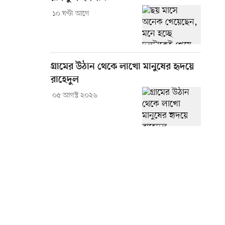
১০ ঘণ্টা আগে
গ্রামের উঠান থেকে লাখো মানুষের হৃদয়ে
রাহেদুল
০৫ আগস্ট ২০২৬