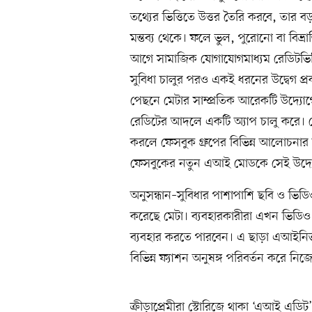
তথ্যের ভিত্তিতে উত্তর তৈরি করবে, তার
মন্তব্য থেকে। ফলে ভুল, পুরোনো বা বিভ্রান
আগে সামাজিক যোগাযোগমাধ্যম রেডিটভিত্
সুবিধা চালুর পরও একই ধরনের উদ্বেগ প্
পেছনে মেটার সাম্প্রতিক আরেকটি উদ্যোগে
রেডিটের আদলে একটি অ্যাপ চালু করে। সেখা
করলে ফেসবুক গ্রুপের বিভিন্ন আলোচনার 
ফেসবুকের নতুন এআই মোডকে সেই উদ্যোগে
অনুসন্ধান–সুবিধার পাশাপাশি ছবি ও ভিডি
করেছে মেটা। ব্যবহারকারীরা এখন ভিডিও
ব্যবহার করতে পারবেন। এ ছাড়া এআইনির্ভ
বিভিন্ন ফ্যাশন অনুষঙ্গ পরিবর্তন করে নি
ক্রীড়াপ্রেমীরা স্টোরিজে থাকা ‘এআই এডিট’–