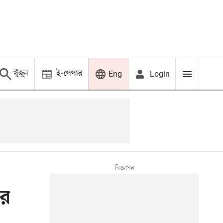
খুঁজুন
ই-পেপার
Login
Eng
ার