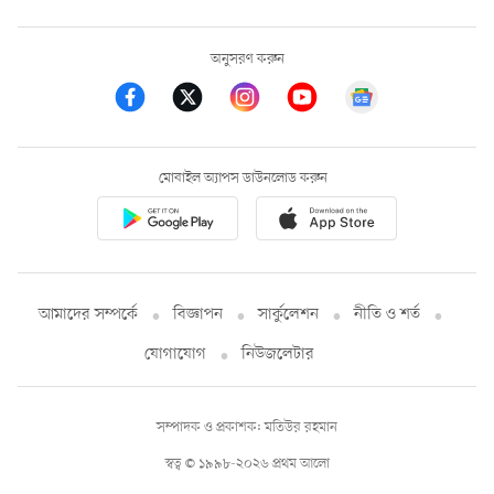
অনুসরণ করুন
মোবাইল অ্যাপস ডাউনলোড করুন
আমাদের সম্পর্কে
বিজ্ঞাপন
সার্কুলেশন
নীতি ও শর্ত
যোগাযোগ
নিউজলেটার
সম্পাদক ও প্রকাশক: মতিউর রহমান
স্বত্ব © ১৯৯৮-২০২৬ প্রথম আলো