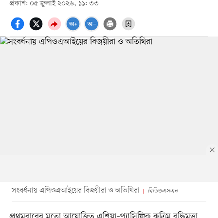
প্রকাশ: ০৫ জুলাই ২০২৬, ১১: ৩৩
সংবর্ধনায় এপিওএআইয়ের বিজয়ীরা ও অতিথিরা
বিডিওএসএন
প্রথমবারের মতো আয়োজিত এশিয়া–প্যাসিফিক কৃত্রিম বুদ্ধিমত্তা