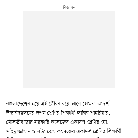
বাংলাদেশের হয়ে এই গৌরব বয়ে আনে হোমনা আদর্শ
উচ্চবিদ্যালয়ের দশম শ্রেণির শিক্ষার্থী লাবিব শাহরিয়ার,
মৌলভীবাজার সরকারি কলেজের একাদশ শ্রেণির মো.
সাইদুজ্জামান ও নটর ডেম কলেজের একাদশ শ্রেণির শিক্ষার্থী