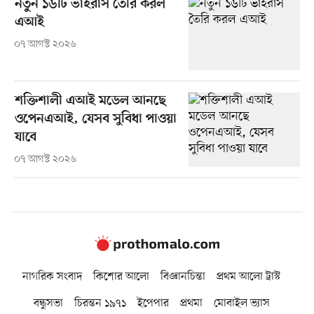
নতুন ১৬টি ভাইরাস তৈরি করল
এআই
০৭ আগস্ট ২০২৬
শক্তিশালী এআই মডেল আনছে
ওপেনএআই, যেসব সুবিধা পাওয়া
যাবে
০৭ আগস্ট ২০২৬
নাগরিক সংবাদ
কিশোর আলো
বিজ্ঞানচিন্তা
প্রথম আলো ট্রাস্ট
বন্ধুসভা
চিরন্তন ১৯৭১
ইপেপার
প্রথমা
মোবাইল ভ্যাস