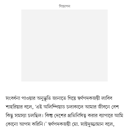
সংবর্ধনা পাওয়ার অনুভূতি জানাতে গিয়ে স্বর্ণপদকজয়ী লাবিব
শাহরিয়ার বলে, ‘এই অলিম্পিয়াড চলাকালে আমার জীবনে বেশ
কিছু সমস্যা চলছিল। কিন্তু দেশের প্রতিনিধিত্ব করার ব্যাপারে আমি
কোনো আপস করিনি।’ স্বর্ণপদকজয়ী মো. সাইদুজ্জামান বলে,