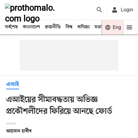
Login
সর্বশেষ
বাংলাদেশ
রাজনীতি
বিশ্ব
বাণিজ্য
মতামত
খেলা
Eng
বিনো
এআই
এআইয়ের সীমাবদ্ধতায় অভিজ্ঞ
প্রকৌশলীদের ফিরিয়ে আনছে ফোর্ড
আহসান হাবীব