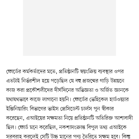
ফোর্ডের কর্মকর্তাদের মতে, প্রতিষ্ঠানটি স্বয়ংক্রিয় ব্যবস্থার ওপর
এতটাই নির্ভরশীল হয়ে পড়েছিল যে বহু প্রজন্মের গাড়ি উন্নয়নে
কাজ করা প্রকৌশলীদের দীর্ঘদিনের অভিজ্ঞতা ও অর্জিত জ্ঞানকে
যথাযথভাবে কাজে লাগানো হয়নি। ফোর্ডের ভেহিকেল হার্ডওয়্যার
ইঞ্জিনিয়ারিং বিভাগের ভাইস প্রেসিডেন্ট চার্লস পুন স্বীকার
করেছেন, এআইয়ের সক্ষমতা নিয়ে প্রতিষ্ঠানটি অতিরিক্ত আশাবাদী
ছিল। ফোর্ড মনে করেছিল, নকশাসংক্রান্ত বিপুল তথ্য এআইকে
সরবরাহ করলেই সেটি উচ্চ মানের পণ্য তৈরিতে সক্ষম হবে। কিন্তু