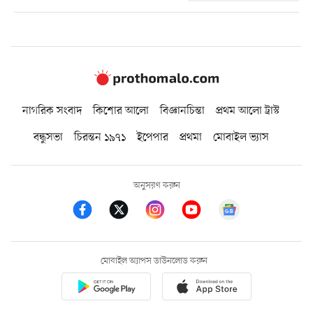
নাগরিক সংবাদ
কিশোর আলো
বিজ্ঞানচিন্তা
প্রথম আলো ট্রাস্ট
বন্ধুসভা
চিরন্তন ১৯৭১
ইপেপার
প্রথমা
মোবাইল ভ্যাস
অনুসরণ করুন
মোবাইল অ্যাপস ডাউনলোড করুন