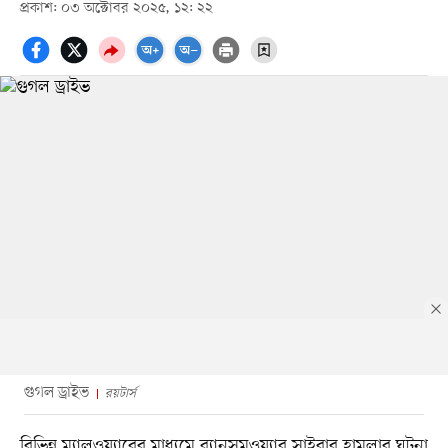
প্রকাশ: ০৩ অক্টোবর ২০২৫, ১২: ২২
গুগল ড্রাইভ
রয়টার্স
বিভিন্ন ম্যালওয়্যারের মাধ্যমে র‍্যানসমওয়্যার সাইবার হামলার ঘটনা