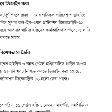
বে ডিজাইন করা
জটপূর্ণ শহুরে রাস্তা—এসব প্রতিকূল পরিবেশ ও ড্রাইভিং
 মবিল সুপার অল–ইন–ওয়ান প্রটেকশন জিরোডব্লিউ–১৬
গে আপনার গাড়ির ইঞ্জিনের কার্যকারিতা বাড়াতে, জ্বালানি
ত করতে সক্ষম।
য বিশেষভাবে তৈরি
্মের হাইব্রিড ও উন্নত পেট্রল ইঞ্জিনচালিত গাড়ির সংখ্যা
িম্ন জ্বালানি খরচ নিশ্চিত করতে ডিজাইন করা হয়েছে,
্রটেকশন জিরোডব্লিউ–১৬ হলো সেরা পছন্দ।
োডব্লিউ–১৬ পেট্রল ইঞ্জিন, যেমন এসইউভি, এমপিভি ও