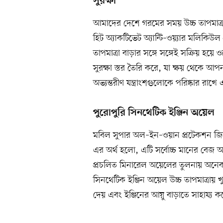
সুরক্ষা
আমাদের দেশে গরমের সময় উচ্চ তাপমাত্র
হিট অ্যাকটিভেট অ্যান্টি–ওয়্যার মলিকিউল প
তাপমাত্রা বাড়ার সঙ্গে সঙ্গেই সক্রিয় হয়ে 
সুরক্ষা স্তর তৈরি করে, যা ক্ষয় থেকে আপন
অভ্যন্তরীণ যন্ত্রাংশগুলোকে পরিষ্কার র
পুরোপুরি সিনথেটিক ইঞ্জিন অয়েল
মবিল সুপার অল–ইন–ওয়ান প্রটেকশন জিরো
এর অর্থ হলো, এটি সর্বোচ্চ মানের বেজ অয
প্রচলিত মিনারেল অয়েলের তুলনায় অনেক ব
সিনথেটিক ইঞ্জিন অয়েল উচ্চ তাপমাত্রায় খ
দেয় এবং ইঞ্জিনের আয়ু বাড়াতে সাহায্য ক