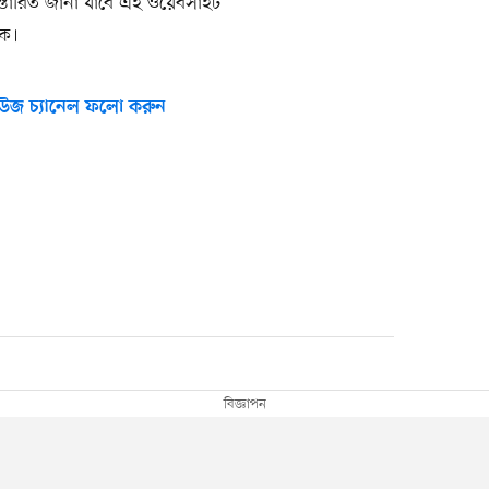
িস্তারিত জানা যাবে এই ওয়েবসাইট
কে।
উজ চ্যানেল ফলো করুন