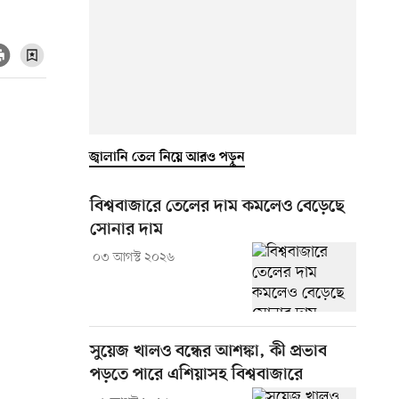
জ্বালানি তেল নিয়ে আরও পড়ুন
বিশ্ববাজারে তেলের দাম কমলেও বেড়েছে
সোনার দাম
০৩ আগস্ট ২০২৬
সুয়েজ খালও বন্ধের আশঙ্কা, কী প্রভাব
পড়তে পারে এশিয়াসহ বিশ্ববাজারে