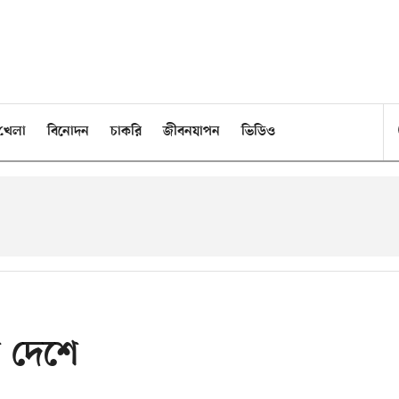
খেলা
বিনোদন
চাকরি
জীবনযাপন
ভিডিও
ল দেশে