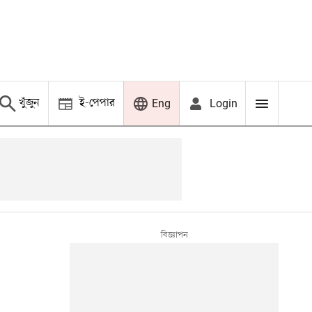
খুঁজুন
ই-পেপার
Login
Eng