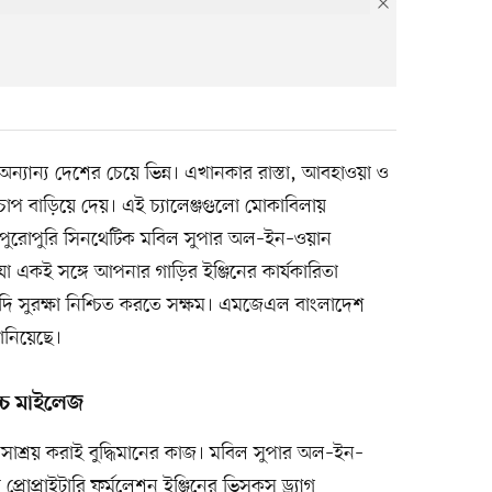
্যান্য দেশের চেয়ে ভিন্ন। এখানকার রাস্তা, আবহাওয়া ও
 চাপ বাড়িয়ে দেয়। এই চ্যালেঞ্জগুলো মোকাবিলায়
ুরোপুরি সিনথেটিক মবিল সুপার অল–ইন–ওয়ান
া একই সঙ্গে আপনার গাড়ির ইঞ্জিনের কার্যকারিতা
য়াদি সুরক্ষা নিশ্চিত করতে সক্ষম। এমজেএল বাংলাদেশ
ানিয়েছে।
োচ্চ মাইলেজ
সাশ্রয় করাই বুদ্ধিমানের কাজ। মবিল সুপার অল–ইন–
োপ্রাইটারি ফর্মুলেশন ইঞ্জিনের ভিসকস ড্র্যাগ