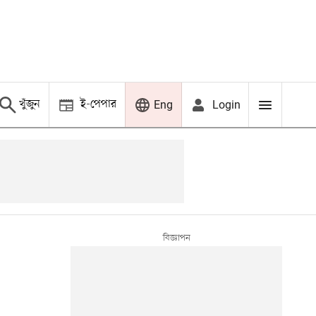
খুঁজুন
ই-পেপার
Login
Eng