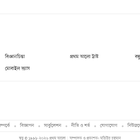
বিজ্ঞানচিন্তা
প্রথম আলো ট্রাস্ট
বন্
মোবাইল ভ্যাস
্পর্কে
বিজ্ঞাপন
সার্কুলেশন
নীতি ও শর্ত
যোগাযোগ
নিউজল
স্বত্ব © ১৯৯৮-২০২৬ প্রথম আলো
সম্পাদক ও প্রকাশক: মতিউর রহমান