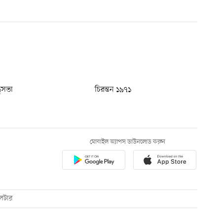
ধুসভা
চিরন্তন ১৯৭১
মোবাইল অ্যাপস ডাউনলোড করুন
েটার