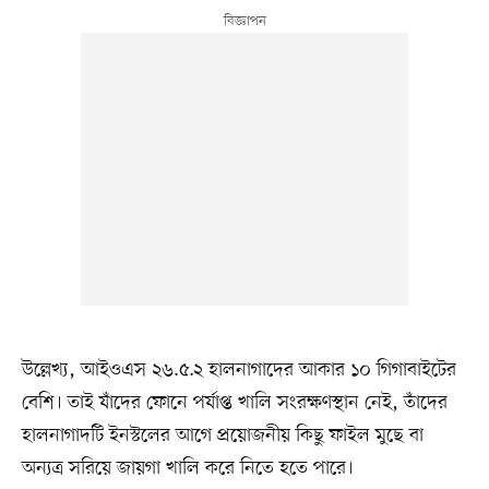
উল্লেখ্য, আইওএস ২৬.৫.২ হালনাগাদের আকার ১০ গিগাবাইটের
বেশি। তাই যাঁদের ফোনে পর্যাপ্ত খালি সংরক্ষণস্থান নেই, তাঁদের
হালনাগাদটি ইনস্টলের আগে প্রয়োজনীয় কিছু ফাইল মুছে বা
অন্যত্র সরিয়ে জায়গা খালি করে নিতে হতে পারে।