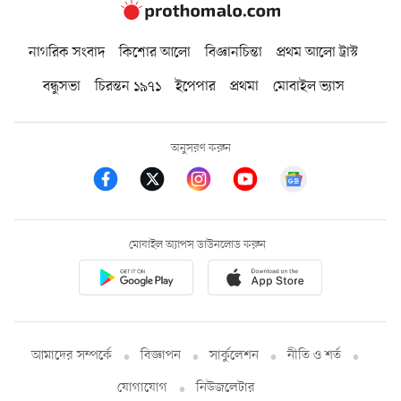
নাগরিক সংবাদ
কিশোর আলো
বিজ্ঞানচিন্তা
প্রথম আলো ট্রাস্ট
বন্ধুসভা
চিরন্তন ১৯৭১
ইপেপার
প্রথমা
মোবাইল ভ্যাস
অনুসরণ করুন
মোবাইল অ্যাপস ডাউনলোড করুন
আমাদের সম্পর্কে
বিজ্ঞাপন
সার্কুলেশন
নীতি ও শর্ত
যোগাযোগ
নিউজলেটার