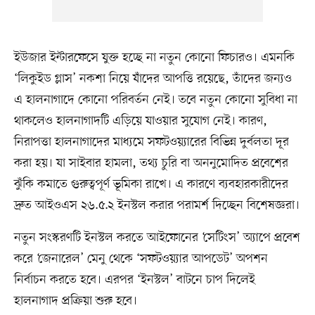
ইউজার ইন্টারফেসে যুক্ত হচ্ছে না নতুন কোনো ফিচারও। এমনকি
‘লিকুইড গ্লাস’ নকশা নিয়ে যাঁদের আপত্তি রয়েছে, তাঁদের জন্যও
এ হালনাগাদে কোনো পরিবর্তন নেই। তবে নতুন কোনো সুবিধা না
থাকলেও হালনাগাদটি এড়িয়ে যাওয়ার সুযোগ নেই। কারণ,
নিরাপত্তা হালনাগাদের মাধ্যমে সফটওয়্যারের বিভিন্ন দুর্বলতা দূর
করা হয়। যা সাইবার হামলা, তথ্য চুরি বা অননুমোদিত প্রবেশের
ঝুঁকি কমাতে গুরুত্বপূর্ণ ভূমিকা রাখে। এ কারণে ব্যবহারকারীদের
দ্রুত আইওএস ২৬.৫.২ ইনস্টল করার পরামর্শ দিচ্ছেন বিশেষজ্ঞরা।
নতুন সংস্করণটি ইনস্টল করতে আইফোনের ‘সেটিংস’ অ্যাপে প্রবেশ
করে ‘জেনারেল’ মেনু থেকে ‘সফটওয়্যার আপডেট’ অপশন
নির্বাচন করতে হবে। এরপর ‘ইনস্টল’ বাটনে চাপ দিলেই
হালনাগাদ প্রক্রিয়া শুরু হবে।