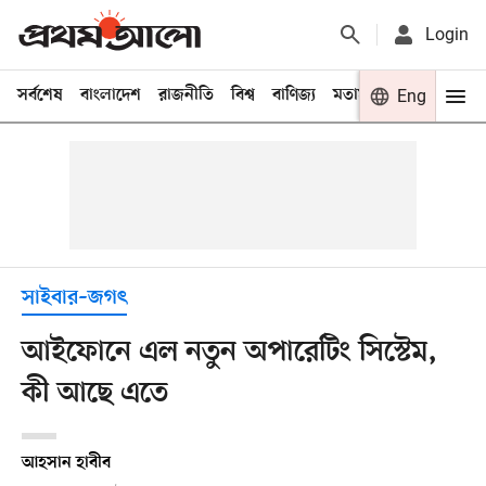
Login
সর্বশেষ
বাংলাদেশ
রাজনীতি
বিশ্ব
বাণিজ্য
মতামত
খেলা
Eng
বিনো
সাইবার–জগৎ
আইফোনে এল নতুন অপারেটিং সিস্টেম,
কী আছে এতে
আহসান হাবীব