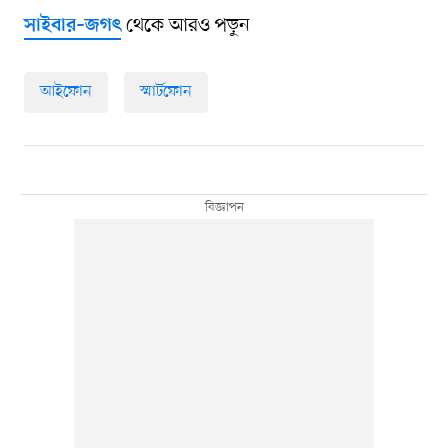
থেকে আরও পড়ুন
সাইবার–জগৎ
আইফোন
স্মার্টফোন