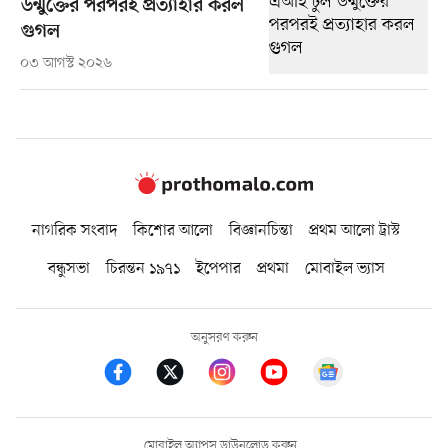
উন্মুক্তের পরপরই প্রত্যাহার করল
গুগল
০৩ আগস্ট ২০২৬
নাগরিক সংবাদ
কিশোর আলো
বিজ্ঞানচিন্তা
প্রথম আলো ট্রাস্ট
বন্ধুসভা
চিরন্তন ১৯৭১
ইপেপার
প্রথমা
মোবাইল ভ্যাস
অনুসরণ করুন
মোবাইল অ্যাপস ডাউনলোড করুন