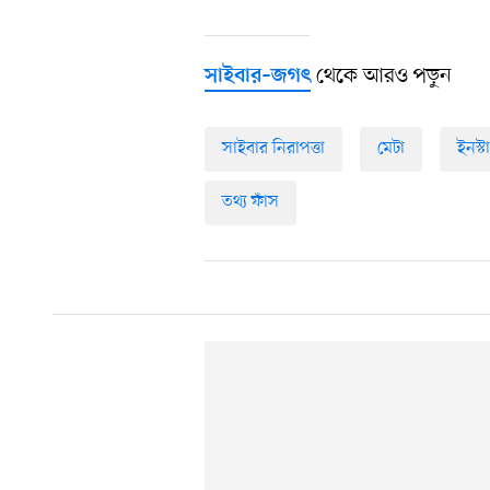
থেকে আরও পড়ুন
সাইবার–জগৎ
সাইবার নিরাপত্তা
মেটা
ইনস্টা
তথ্য ফাঁস