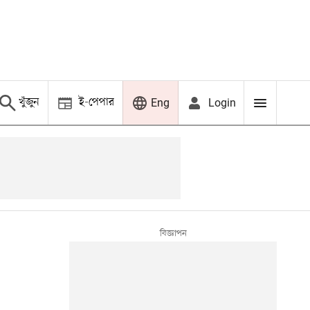
খুঁজুন
ই-পেপার
Login
Eng