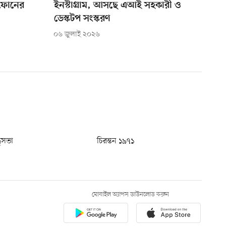
ণফোনের
ইনস্টাগ্রাম, আসছে এআই সহকারী ও
ডেস্কটপ সংস্করণ
০৬ জুলাই ২০২৬
ধুসভা
চিরন্তন ১৯৭১
মোবাইল অ্যাপস ডাউনলোড করুন