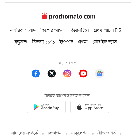
নাগরিক সংবাদ
কিশোর আলো
বিজ্ঞানচিন্তা
প্রথম আলো ট্রাস্ট
বন্ধুসভা
চিরন্তন ১৯৭১
ইপেপার
প্রথমা
মোবাইল ভ্যাস
অনুসরণ করুন
মোবাইল অ্যাপস ডাউনলোড করুন
আমাদের সম্পর্কে
বিজ্ঞাপন
সার্কুলেশন
নীতি ও শর্ত