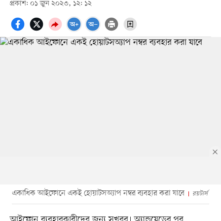
প্রকাশ: ০১ জুন ২০২৩, ১২: ১২
একাধিক আইফোনে একই হোয়াটসঅ্যাপ নম্বর ব্যবহার করা যাবে
রয়টার্স
আইফোন ব্যবহারকারীদের জন্য সুখবর। অ্যান্ড্রয়েডের পর