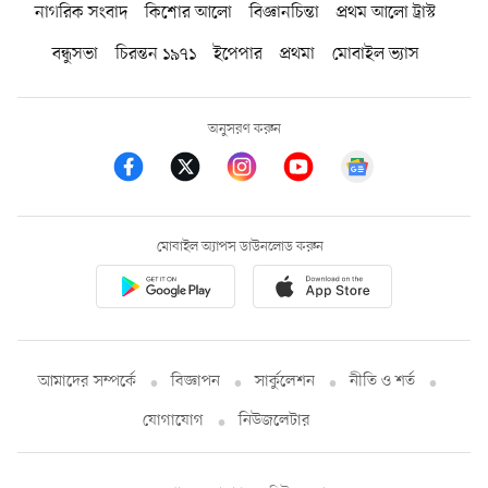
নাগরিক সংবাদ
কিশোর আলো
বিজ্ঞানচিন্তা
প্রথম আলো ট্রাস্ট
বন্ধুসভা
চিরন্তন ১৯৭১
ইপেপার
প্রথমা
মোবাইল ভ্যাস
অনুসরণ করুন
মোবাইল অ্যাপস ডাউনলোড করুন
আমাদের সম্পর্কে
বিজ্ঞাপন
সার্কুলেশন
নীতি ও শর্ত
যোগাযোগ
নিউজলেটার