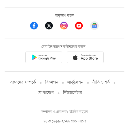
অনুসরণ করুন
মোবাইল অ্যাপস ডাউনলোড করুন
আমাদের সম্পর্কে
বিজ্ঞাপন
সার্কুলেশন
নীতি ও শর্ত
যোগাযোগ
নিউজলেটার
সম্পাদক ও প্রকাশক: মতিউর রহমান
স্বত্ব © ১৯৯৮-২০২৬ প্রথম আলো