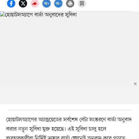
হোয়াটসঅ্যাপের অ্যান্ড্রয়েডের সর্বশেষ বেটা সংস্করণে বার্তা অনুবাদ
করার নতুন সুবিধা যুক্ত হয়েছে। এই সুবিধা চালু হলে
ব্যবহারকারীরা নির্দিষ্ট ভাষার বার্তা ফোনেই অনুবাদ করে পড়তে