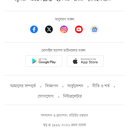
অনুসরণ করুন
মোবাইল অ্যাপস ডাউনলোড করুন
আমাদের সম্পর্কে
বিজ্ঞাপন
সার্কুলেশন
নীতি ও শর্ত
যোগাযোগ
নিউজলেটার
সম্পাদক ও প্রকাশক: মতিউর রহমান
স্বত্ব © ১৯৯৮-২০২৬ প্রথম আলো