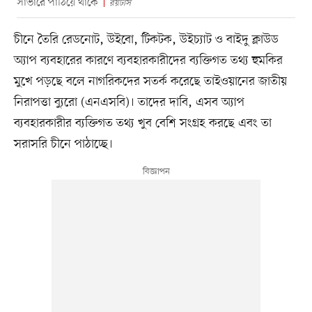
সার্ভারে পাঠিয়ে থাকে
রয়টার্স
চীনে তৈরি রেডনোট, উইবো, টিকটক, উইচ্যাট ও বাইদু ক্লাউড
অ্যাপ ব্যবহারের কারণে ব্যবহারকারীদের ব্যক্তিগত তথ্য হুমকির
মুখে পড়ছে বলে নাগরিকদের সতর্ক করেছে তাইওয়ানের জাতীয়
নিরাপত্তা ব্যুরো (এনএসবি)। তাদের দাবি, এসব অ্যাপ
ব্যবহারকারীর ব্যক্তিগত তথ্য খুব বেশি সংগ্রহ করছে এবং তা
সরাসরি চীনে পাঠাচ্ছে।