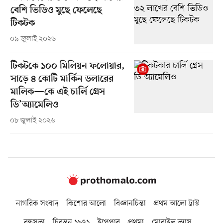
বেশি ভিডিও মুছে ফেলেছে
টিকটক
০৯ জুলাই ২০২৬
টিকটকে ১০০ মিলিয়ন ফলোয়ার,
সাড়ে ৪ কোটি মার্কিন ডলারের
মালিক—কে এই চার্লি গ্রেস
ডি’অ্যামেলিও
০৮ জুলাই ২০২৬
নাগরিক সংবাদ
কিশোর আলো
বিজ্ঞানচিন্তা
প্রথম আলো ট্রাস্ট
বন্ধুসভা
চিরন্তন ১৯৭১
ইপেপার
প্রথমা
মোবাইল ভ্যাস