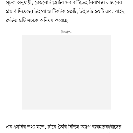
সূচক অনুযায়ী, রেডনোট ১৫টির সব কটিতেই নিরাপত্তা লঙ্ঘনের
প্রমাণ দিয়েছে। উইবো ও টিকটক ১৩টি, উইচ্যাট ১০টি এবং বাইদু
ক্লাউড ৯টি সূচকে অনিয়ম করেছে।
এনএসবির তথ্য মতে, চীনে তৈরি বিভিন্ন অ্যাপ ব্যবহারকারীদের