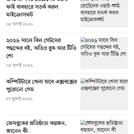
ফাই ব্যবহারে সতর্ক করল
মাইক্রোসফট
০৫ আগস্ট ২০২৬
২০২৬ সালে বিল গেটসের
পছন্দের বই, অডিও বুক আর টিভি
শো
০৪ আগস্ট ২০২৬
কম্পিউটারে খেলা যাবে এক্সবক্সের
পুরোনো গেম
২৭ জুলাই ২০২৬
ফেসবুকের প্রতিষ্ঠাতা কয়জন,
জানেন কী