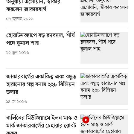
অনুযায়ী এগোয়নি, স্বীকার
করলেন জাকারবার্গ
০৯ জুলাই ২০২৬
হোয়াটসঅ্যাপে বড় রদবদল, শীর্ষ
পদে কুনাল শাহ
২২ জুন ২০২৬
জাকারবার্গের একাকিত্ব এবং বন্ধুত্ব
হারানোর গল্প বনাম ২২৮ বিলিয়ন
ডলার
১৪ মে ২০২৬
বার্লিনের মিউজিয়ামে ইলন মাস্ক ও
মার্ক জাকারবার্গের চেহারার রোবট
কুকুর