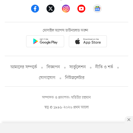
মোবাইল অ্যাপস ডাউনলোড করুন
আমাদের সম্পর্কে
বিজ্ঞাপন
সার্কুলেশন
নীতি ও শর্ত
যোগাযোগ
নিউজলেটার
সম্পাদক ও প্রকাশক: মতিউর রহমান
স্বত্ব © ১৯৯৮-২০২৬ প্রথম আলো