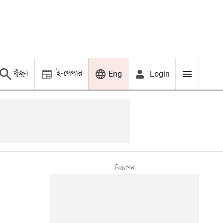
খুঁজুন
ই-পেপার
Login
Eng