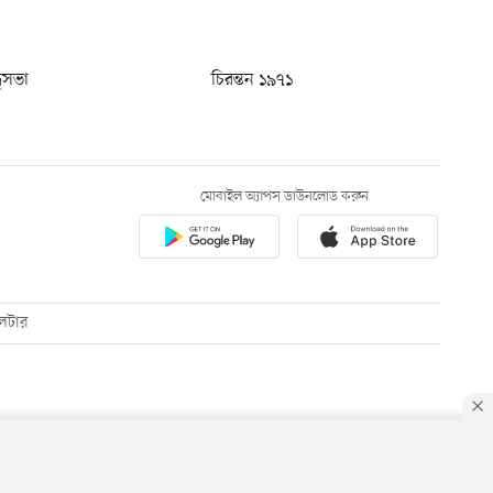
ধুসভা
চিরন্তন ১৯৭১
মোবাইল অ্যাপস ডাউনলোড করুন
েটার