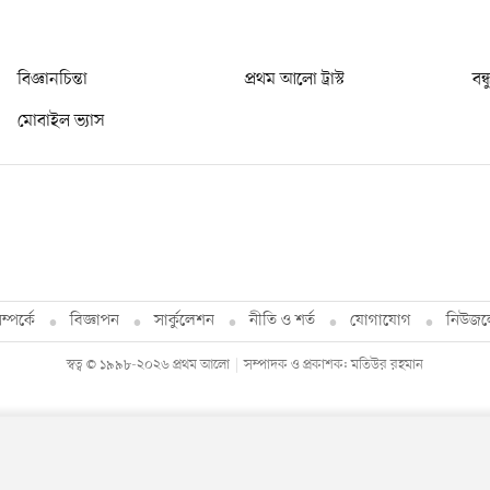
বিজ্ঞানচিন্তা
প্রথম আলো ট্রাস্ট
বন্
মোবাইল ভ্যাস
্পর্কে
বিজ্ঞাপন
সার্কুলেশন
নীতি ও শর্ত
যোগাযোগ
নিউজল
স্বত্ব © ১৯৯৮-২০২৬ প্রথম আলো
সম্পাদক ও প্রকাশক: মতিউর রহমান