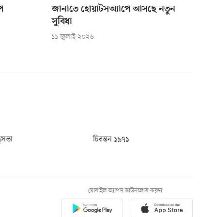
প
জানাতে হোয়াটসঅ্যাপে আসছে নতুন
সুবিধা
১১ জুলাই ২০২৬
ধুসভা
চিরন্তন ১৯৭১
মোবাইল অ্যাপস ডাউনলোড করুন