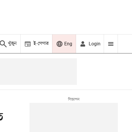
খুঁজুন
ই-পেপার
Login
Eng
ে