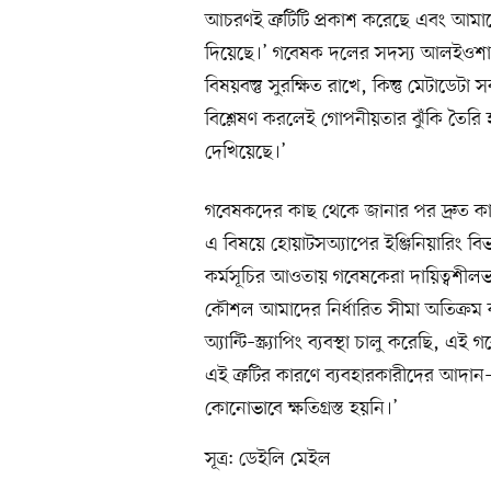
আচরণই ত্রুটিটি প্রকাশ করেছে এবং আমা
দিয়েছে।’ গবেষক দলের সদস্য আলইওশা ইউডম
বিষয়বস্তু সুরক্ষিত রাখে, কিন্তু মেটাডেট
বিশ্লেষণ করলেই গোপনীয়তার ঝুঁকি তৈরি 
দেখিয়েছে।’
গবেষকদের কাছ থেকে জানার পর দ্রুত কার
এ বিষয়ে হোয়াটসঅ্যাপের ইঞ্জিনিয়ারিং বি
কর্মসূচির আওতায় গবেষকেরা দায়িত্বশী
কৌশল আমাদের নির্ধারিত সীমা অতিক্রম ক
অ্যান্টি–স্ক্র্যাপিং ব্যবস্থা চালু করেছি, এই
এই ত্রুটির কারণে ব্যবহারকারীদের আদান–প্র
কোনোভাবে ক্ষতিগ্রস্ত হয়নি।’
সূত্র: ডেইলি মেইল