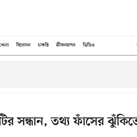
খেলা
বিনোদন
চাকরি
জীবনযাপন
ভিডিও
ির সন্ধান, তথ্য ফাঁসের ঝুঁকিত