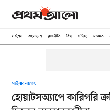
সর্বশেষ
বাংলাদেশ
রাজনীতি
বিশ্ব
বাণিজ্য
মতামত
সাইবার–জগৎ
হোয়াটসঅ্যাপে কারিগরি ত্রুট