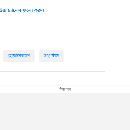
উজ চ্যানেল ফলো করুন
হোয়াটসঅ্যাপ
তথ্য ফাঁস