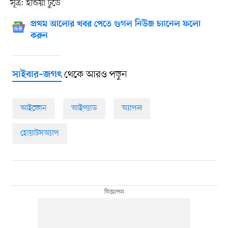
সূত্র: ইন্ডিয়া টুডে
প্রথম আলোর খবর পেতে গুগল নিউজ চ্যানেল ফলো
করুন
থেকে আরও পড়ুন
সাইবার–জগৎ
আইফোন
আইপ্যাড
অ্যাপল
হোয়াটসঅ্যাপ