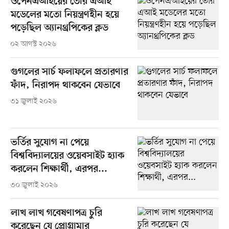
ওপেনএআইয়ের তৈরি এআই
মডেলের মতো নিয়ন্ত্রণহীন হয়ে
পড়েছিল অ্যানথ্রপিকের ক্লড
০২ আগস্ট ২০২৬
গুগলের সার্চ ফলাফলে প্রতারণার
ফাঁদ, নিরাপদ থাকবেন যেভাবে
৩১ জুলাই ২০২৬
ভর্তির সুযোগ না পেয়ে
বিশ্ববিদ্যালয়ের ওয়েবসাইট হ্যাক
করলেন শিক্ষার্থী, এরপর...
৩০ জুলাই ২০২৬
লাখ লাখ গবেষণাপত্র চুরি
করেছেন যে প্রোগ্রামার