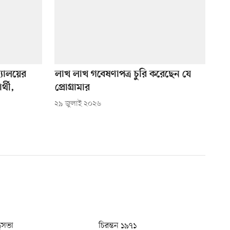
দ্যালয়ের
লাখ লাখ গবেষণাপত্র চুরি করেছেন যে
্থী,
প্রোগ্রামার
২৯ জুলাই ২০২৬
ধুসভা
চিরন্তন ১৯৭১