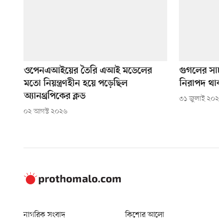
ওপেনএআইয়ের তৈরি এআই মডেলের
গুগলের সার
মতো নিয়ন্ত্রণহীন হয়ে পড়েছিল
নিরাপদ থা
অ্যানথ্রপিকের ক্লড
৩১ জুলাই ২০
০২ আগস্ট ২০২৬
নাগরিক সংবাদ
কিশোর আলো