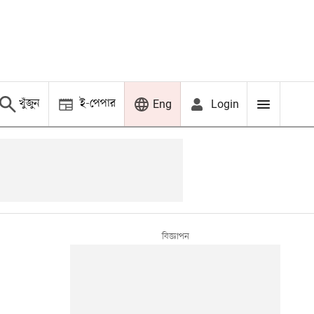
খুঁজুন
ই-পেপার
Login
Eng