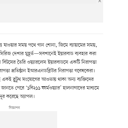
ব্যে যাওয়ার সময় পথে গান শোনা, জিমে ব্যায়ামের সময়,
য় সিরিজ দেখার মুহূর্ত—সবখানেই ইয়ারবাড ব্যবহার করা
ান বিটসের তৈরি ওয়্যারলেস ইয়ারবাডসে একটি নিরাপত্তা
িরাপত্তা প্রতিষ্ঠান ইআরএনডব্লিউর নিরাপত্তা গবেষকেরা।
ই একই ব্লুটুথ সংযোগের আওতায় থাকা অন্য ব্যক্তিদের
ানতে পেরে ‘১বি২১১ ফার্মওয়্যার’ হালনাগাদের মাধ্যমে
টি দূর করেছে অ্যাপল।