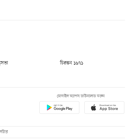
ধুসভা
চিরন্তন ১৯৭১
মোবাইল অ্যাপস ডাউনলোড করুন
েটার