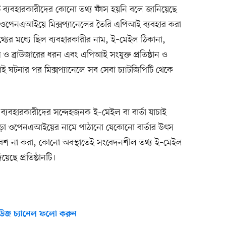
টি ব্যবহারকারীদের কোনো তথ্য ফাঁস হয়নি বলে জানিয়েছে
ওপেনএআইয়ে মিক্সপ্যানেলের তৈরি এপিআই ব্যবহার করা
থ্যের মধ্যে ছিল ব্যবহারকারীর নাম, ই–মেইল ঠিকানা,
েম ও ব্রাউজারের ধরন এবং এপিআই সংযুক্ত প্রতিষ্ঠান ও
াই ঘটনার পর মিক্সপ্যানেলে সব সেবা চ্যাটজিপিটি থেকে
আই ব্যবহারকারীদের সন্দেহজনক ই–মেইল বা বার্তা যাচাই
ড়া ওপেনএআইয়ের নামে পাঠানো যেকোনো বার্তার উৎস
রবেশ না করা, কোনো অবস্থাতেই সংবেদনশীল তথ্য ই–মেইল
য়েছে প্রতিষ্ঠানটি।
উজ চ্যানেল ফলো করুন