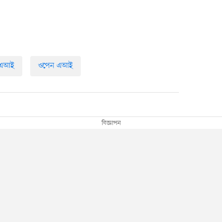
এআই
ওপেন এআই