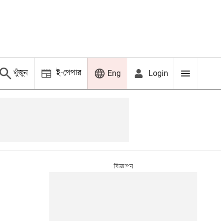
খুঁজুন
ই-পেপার
Login
Eng