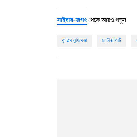
থেকে আরও পড়ুন
সাইবার–জগৎ
কৃত্রিম বুদ্ধিমত্তা
চ্যাটজিপিটি