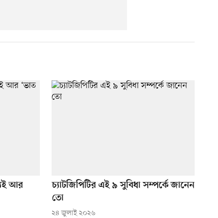
যিই আর
চ্যাটজিপিটির এই ৯ সুবিধা সম্পর্কে জানেন
তো
২৪ জুলাই ২০২৬