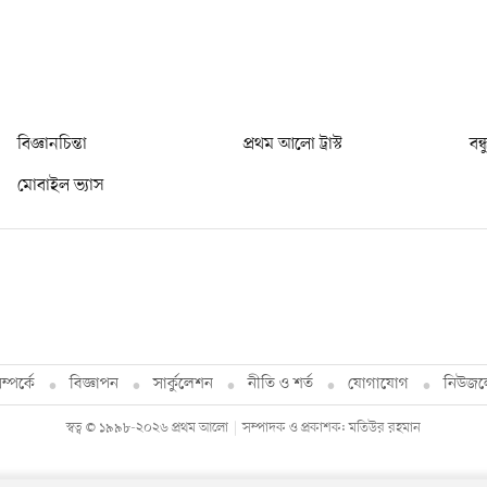
বিজ্ঞানচিন্তা
প্রথম আলো ট্রাস্ট
বন্
মোবাইল ভ্যাস
্পর্কে
বিজ্ঞাপন
সার্কুলেশন
নীতি ও শর্ত
যোগাযোগ
নিউজল
স্বত্ব © ১৯৯৮-২০২৬ প্রথম আলো
সম্পাদক ও প্রকাশক: মতিউর রহমান