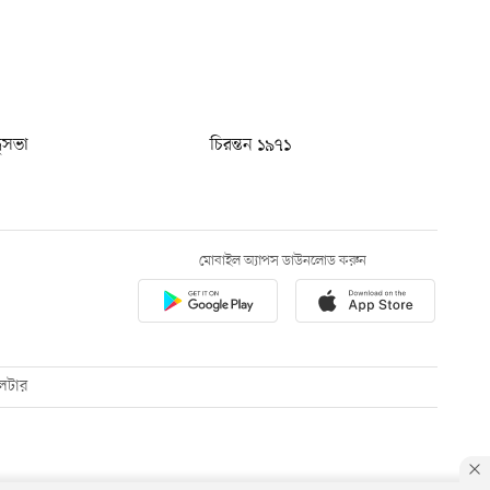
ধুসভা
চিরন্তন ১৯৭১
মোবাইল অ্যাপস ডাউনলোড করুন
েটার