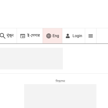
খুঁজুন
ই-পেপার
Login
Eng