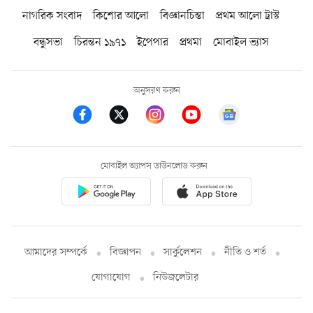
নাগরিক সংবাদ
কিশোর আলো
বিজ্ঞানচিন্তা
প্রথম আলো ট্রাস্ট
বন্ধুসভা
চিরন্তন ১৯৭১
ইপেপার
প্রথমা
মোবাইল ভ্যাস
অনুসরণ করুন
মোবাইল অ্যাপস ডাউনলোড করুন
আমাদের সম্পর্কে
বিজ্ঞাপন
সার্কুলেশন
নীতি ও শর্ত
যোগাযোগ
নিউজলেটার