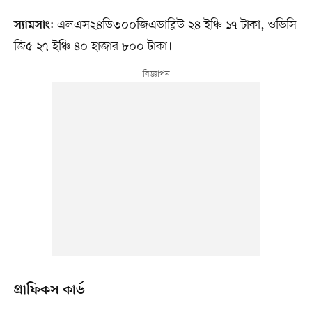
: এলএস২৪ডি৩০০জিএডাব্লিউ ২৪ ইঞ্চি ১৭ টাকা, ওডিসি
স্যামসাং
জি৫ ২৭ ইঞ্চি ৪০ হাজার ৮০০ টাকা।
গ্রাফিকস কার্ড