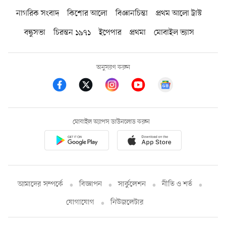
নাগরিক সংবাদ
কিশোর আলো
বিজ্ঞানচিন্তা
প্রথম আলো ট্রাস্ট
বন্ধুসভা
চিরন্তন ১৯৭১
ইপেপার
প্রথমা
মোবাইল ভ্যাস
অনুসরণ করুন
মোবাইল অ্যাপস ডাউনলোড করুন
আমাদের সম্পর্কে
বিজ্ঞাপন
সার্কুলেশন
নীতি ও শর্ত
যোগাযোগ
নিউজলেটার