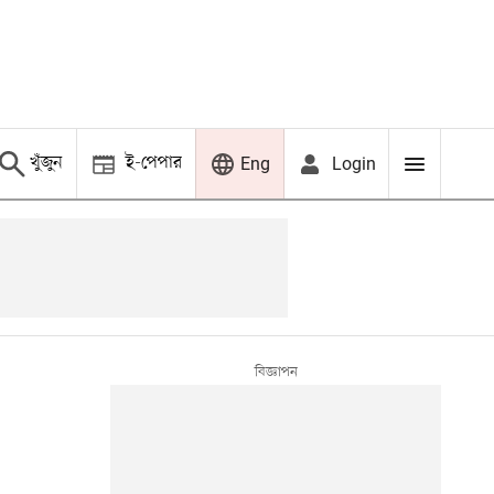
খুঁজুন
ই-পেপার
Login
Eng