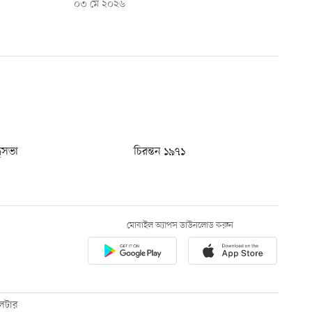
০৩ মে ২০২৬
ধুসভা
চিরন্তন ১৯৭১
মোবাইল অ্যাপস ডাউনলোড করুন
েটার