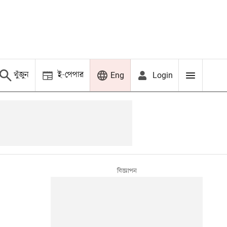
খুঁজুন
ই-পেপার
Login
Eng