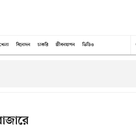
খেলা
বিনোদন
চাকরি
জীবনযাপন
ভিডিও
বাজারে