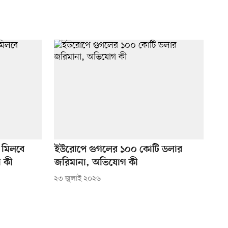
 মিলবে
ইউরোপে গুগলের ১০০ কোটি ডলার
া কী
জরিমানা, অভিযোগ কী
২৩ জুলাই ২০২৬