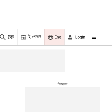
খুঁজুন
ই-পেপার
Login
Eng