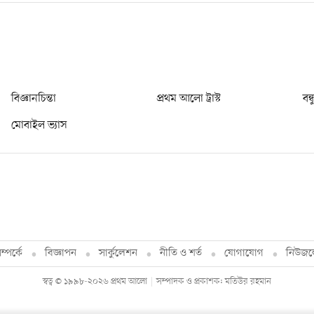
বিজ্ঞানচিন্তা
প্রথম আলো ট্রাস্ট
বন্
মোবাইল ভ্যাস
্পর্কে
বিজ্ঞাপন
সার্কুলেশন
নীতি ও শর্ত
যোগাযোগ
নিউজল
স্বত্ব © ১৯৯৮-২০২৬ প্রথম আলো
সম্পাদক ও প্রকাশক: মতিউর রহমান