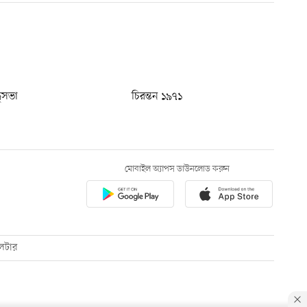
ধুসভা
চিরন্তন ১৯৭১
মোবাইল অ্যাপস ডাউনলোড করুন
েটার