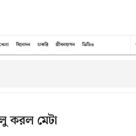
খেলা
বিনোদন
চাকরি
জীবনযাপন
ভিডিও
চালু করল মেটা