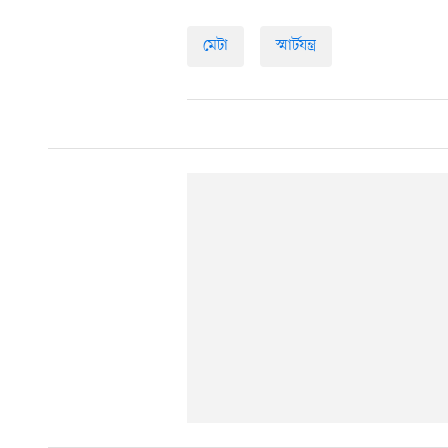
মেটা
স্মার্টযন্ত্র