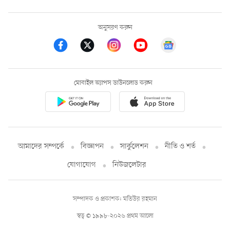
অনুসরণ করুন
মোবাইল অ্যাপস ডাউনলোড করুন
আমাদের সম্পর্কে
বিজ্ঞাপন
সার্কুলেশন
নীতি ও শর্ত
যোগাযোগ
নিউজলেটার
সম্পাদক ও প্রকাশক: মতিউর রহমান
স্বত্ব © ১৯৯৮-২০২৬ প্রথম আলো