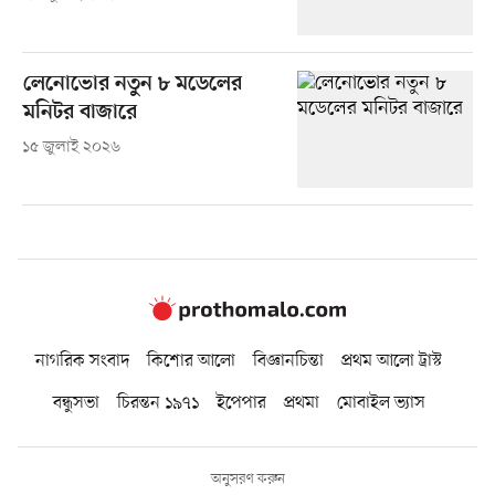
লেনোভোর নতুন ৮ মডেলের
মনিটর বাজারে
১৫ জুলাই ২০২৬
নাগরিক সংবাদ
কিশোর আলো
বিজ্ঞানচিন্তা
প্রথম আলো ট্রাস্ট
বন্ধুসভা
চিরন্তন ১৯৭১
ইপেপার
প্রথমা
মোবাইল ভ্যাস
অনুসরণ করুন