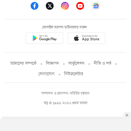
মোবাইল অ্যাপস ডাউনলোড করুন
আমাদের সম্পর্কে
বিজ্ঞাপন
সার্কুলেশন
নীতি ও শর্ত
যোগাযোগ
নিউজলেটার
সম্পাদক ও প্রকাশক: মতিউর রহমান
স্বত্ব © ১৯৯৮-২০২৬ প্রথম আলো