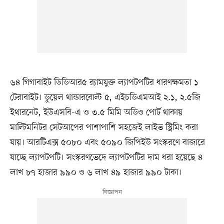
৬৪ গিগাবাইট ডিডিআর৫ র‍্যামযুক্ত ল্যাপটপটির ধারণক্ষমতা ১
টেরাবাইট। ডুয়েল থান্ডারবোল্ট ৫, এইচডিএমআই ২.১, ২.৫জি
ইথারনেট, ইউএসবি-এ ও ৩.৫ মিমি অডিও পোর্ট থাকায়
মাল্টিমনিটর সেটআপের পাশাপাশি সহজেই লাইভ স্ট্রিমিং করা
যায়। আরটিএক্স ৫০৮০ এবং ৫০৯০ জিপিইউ সংস্করণে বাজারে
যাচ্ছে ল্যাপটপটি। সংস্করণভেদে ল্যাপটপটির দাম ধরা হয়েছে ৪
লাখ ৮৭ হাজার ৯৯০ ও ৬ লাখ ৪৯ হাজার ৯৯০ টাকা।