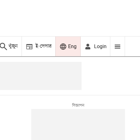
খুঁজুন
ই-পেপার
Login
Eng