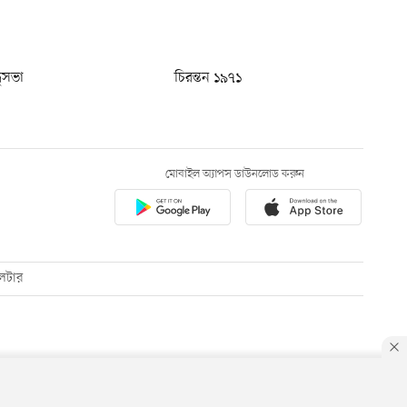
ধুসভা
চিরন্তন ১৯৭১
মোবাইল অ্যাপস ডাউনলোড করুন
েটার