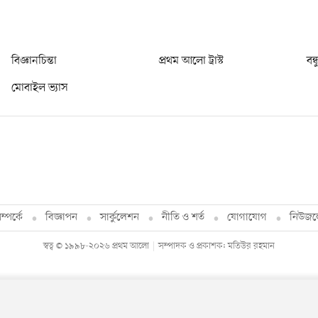
বিজ্ঞানচিন্তা
প্রথম আলো ট্রাস্ট
বন্
মোবাইল ভ্যাস
্পর্কে
বিজ্ঞাপন
সার্কুলেশন
নীতি ও শর্ত
যোগাযোগ
নিউজল
স্বত্ব © ১৯৯৮-২০২৬ প্রথম আলো
সম্পাদক ও প্রকাশক: মতিউর রহমান