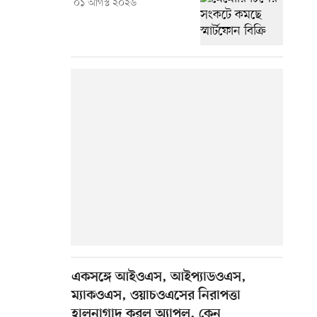
০১ আগস্ট ২০২৬
একসঙ্গে আইওএস, আইপ্যাডওএস,
ম্যাকওএস, ওয়াচওএসের নিরাপত্তা
হালনাগাদ করল অ্যাপল, কেন