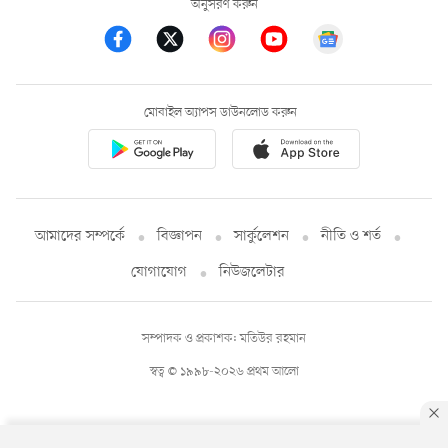
অনুসরণ করুন
মোবাইল অ্যাপস ডাউনলোড করুন
আমাদের সম্পর্কে
বিজ্ঞাপন
সার্কুলেশন
নীতি ও শর্ত
যোগাযোগ
নিউজলেটার
সম্পাদক ও প্রকাশক: মতিউর রহমান
স্বত্ব © ১৯৯৮-২০২৬ প্রথম আলো