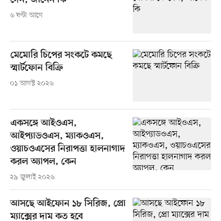
দেন, জানেন কি
৬ ঘণ্টা আগে
মেমোরি চিপের সংকটে কমছে
স্মার্টফোন বিক্রি
০১ আগস্ট ২০২৬
একসঙ্গে আইওএস,
আইপ্যাডওএস, ম্যাকওএস,
ওয়াচওএসের নিরাপত্তা হালনাগাদ
করল অ্যাপল, কেন
২৯ জুলাই ২০২৬
আসছে আইফোন ১৮ সিরিজ, প্রো
ম্যাক্সের দাম কত হবে