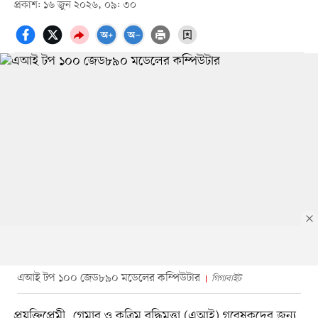
প্রকাশ: ১৬ জুন ২০২৬, ০৯: ৩০
এআই টপ ১০০ জেড৮৯০ মডেলের কম্পিউটার
গিগাবাইট
প্রযুক্তিপ্রেমী, গেমার ও কৃত্রিম বুদ্ধিমত্তা (এআই) গবেষকদের জন্য