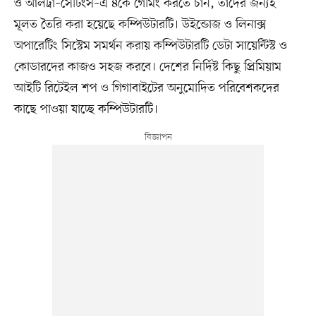
ও আলট্রা–সেটিংস–এ ৪কে গেমিং করতে চান, তাঁদের জন্যই
মূলত তৈরি করা হয়েছে কম্পিউটারটি। উইন্ডোজ ও লিনাক্স
অপারেটিং সিস্টেম সমর্থন করায় কম্পিউটারটি ডেটা সায়েন্টিস্ট ও
কোডারদের কাজও সহজ করবে। দেশের নির্দিষ্ট কিছু প্রিমিয়াম
আইটি রিটেইল শপ ও গিগাবাইটের অনুমোদিত পরিবেশকদের
কাছে পাওয়া যাচ্ছে কম্পিউটারটি।