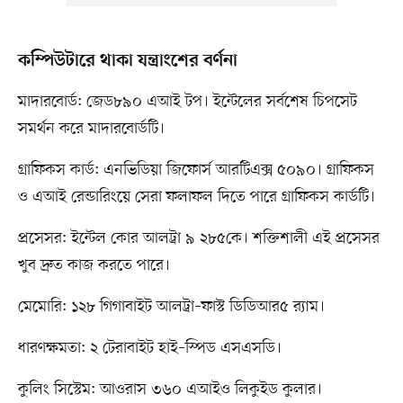
কম্পিউটারে থাকা যন্ত্রাংশের বর্ণনা
মাদারবোর্ড: জেড৮৯০ এআই টপ। ইন্টেলের সর্বশেষ চিপসেট
সমর্থন করে মাদারবোর্ডটি।
গ্রাফিকস কার্ড: এনভিডিয়া জিফোর্স আরটিএক্স ৫০৯০। গ্রাফিকস
ও এআই রেন্ডারিংয়ে সেরা ফলাফল দিতে পারে গ্রাফিকস কার্ডটি।
প্রসেসর: ইন্টেল কোর আলট্রা ৯ ২৮৫কে। শক্তিশালী এই প্রসেসর
খুব দ্রুত কাজ করতে পারে।
মেমোরি: ১২৮ গিগাবাইট আলট্রা–ফাস্ট ডিডিআর৫ র‍্যাম।
ধারণক্ষমতা: ২ টেরাবাইট হাই–স্পিড এসএসডি।
কুলিং সিস্টেম: আওরাস ৩৬০ এআইও লিকুইড কুলার।