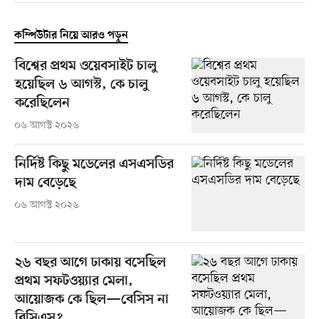
কম্পিউটার নিয়ে আরও পড়ুন
বিশ্বের প্রথম ওয়েবসাইট চালু
হয়েছিল ৬ আগস্ট, কে চালু
করেছিলেন
০৬ আগস্ট ২০২৬
নির্দিষ্ট কিছু মডেলের এসএসডির
দাম বেড়েছে
০৬ আগস্ট ২০২৬
২৬ বছর আগে ঢাকায় বসেছিল
প্রথম সফটওয়্যার মেলা,
আয়োজক কে ছিল—বেসিস না
বিসিএস?