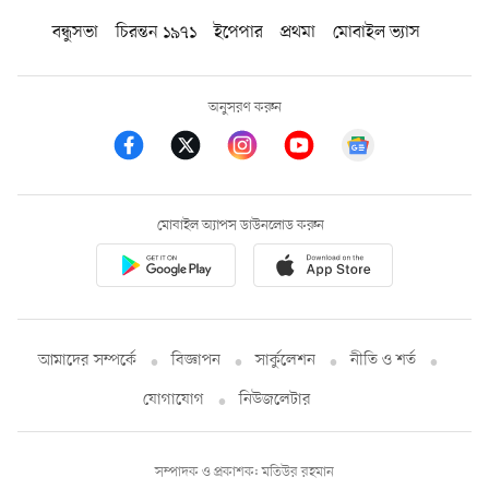
বন্ধুসভা
চিরন্তন ১৯৭১
ইপেপার
প্রথমা
মোবাইল ভ্যাস
অনুসরণ করুন
মোবাইল অ্যাপস ডাউনলোড করুন
আমাদের সম্পর্কে
বিজ্ঞাপন
সার্কুলেশন
নীতি ও শর্ত
যোগাযোগ
নিউজলেটার
সম্পাদক ও প্রকাশক: মতিউর রহমান